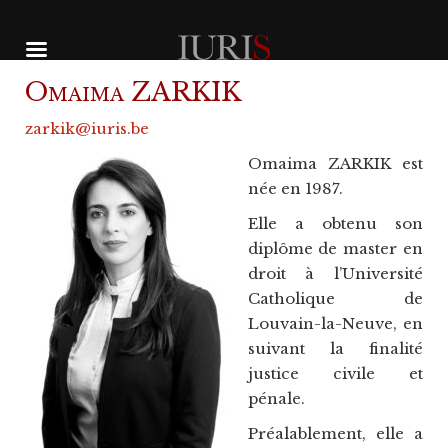
S
k
Omaima ZARKIK
i
p
zarkik@iuris.be
t
o
Omaima ZARKIK est
c
née en 1987.
o
n
Elle a obtenu son
t
diplôme de master en
e
droit à l’Université
n
t
Catholique de
Louvain-la-Neuve, en
suivant la finalité
justice civile et
pénale.
Préalablement, elle a